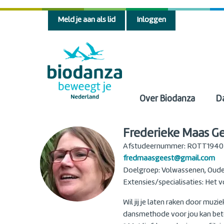
Meld je aan als lid
Inloggen
Over Biodanza
D
Frederieke Maas G
Afstudeernummer: ROTT1940
fredmaasgeest@gmail.com
Doelgroep: Volwassenen, Oud
Extensies/specialisaties: Het 
Wil jij je laten raken door mu
dansmethode voor jou kan bet