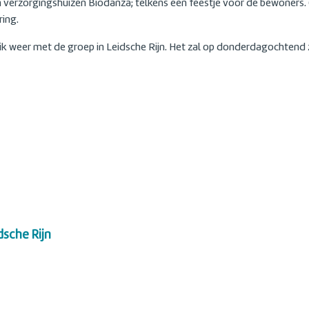
 in verzorgingshuizen Biodanza; telkens een feestje voor de bewoners
ring.
ik weer met de groep in Leidsche Rijn. Het zal op donderdagochtend z
sche Rijn