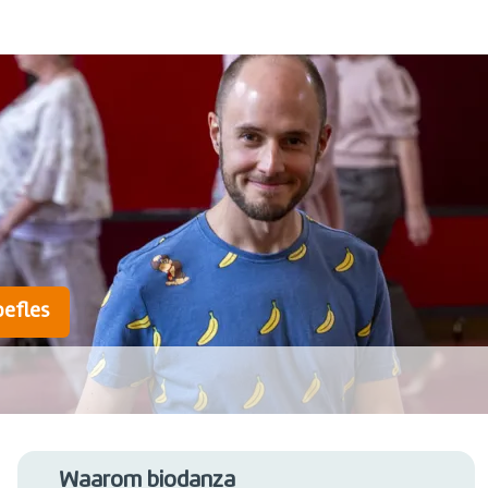
oefles
Waarom biodanza