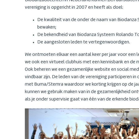
Biodanzadocenten in Nederland kunnen zich aansluiten 
vereniging is opgericht in 2007 en heeft als doel:
De kwaliteit van de onder de naam van Biodanza
bewaken;
De bekendheid van Biodanza Systeem Rolando Tor
De aangesloten leden te vertegenwoordigen.
We ontmoeten elkaar een aantal keer per jaar voor een
we ook een virtueel clubhuis met een kennisbank en de mo
Ook beheren we een gezamenlijke website en social me
vindbaar zijn. De leden van de vereniging participeren i
met Buma/Stemra waardoor we korting krijgen op de jaa
kunnen we gebruik maken van in de gezamenlijkheid ont
als je onder supervisie gaat van één van de erkende bi