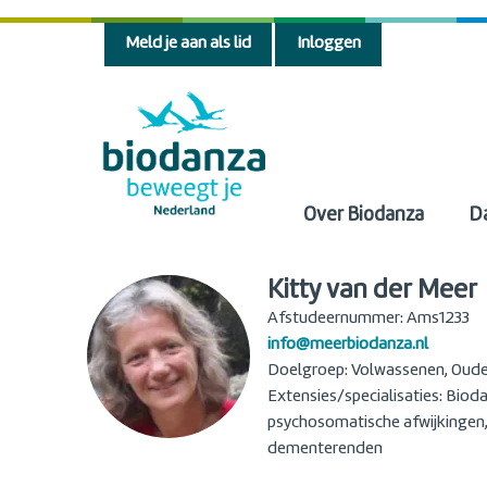
Meld je aan als lid
Inloggen
Over Biodanza
D
Kitty van der Meer
Afstudeernummer: Ams1233
info@meerbiodanza.nl
Doelgroep: Volwassenen, Oude
Extensies/specialisaties: Biod
psychosomatische afwijkingen, K
dementerenden