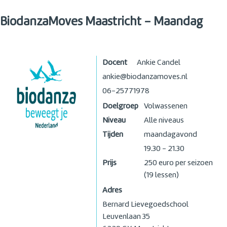
BiodanzaMoves Maastricht - Maandag
Docent
Ankie Candel
ankie@biodanzamoves.nl
06-25771978
Doelgroep
Volwassenen
Niveau
Alle niveaus
Tijden
maandagavond
19.30 - 21.30
Prijs
250 euro per seizoen
(19 lessen)
Adres
Bernard Lievegoedschool
Leuvenlaan 35