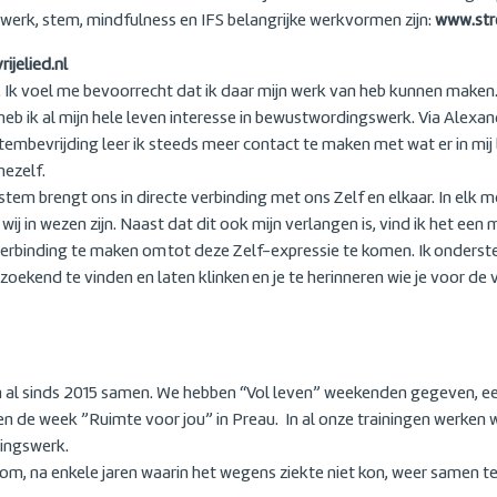
erk, stem, mindfulness en IFS belangrijke werkvormen zijn:
www.st
ijelied.nl
. Ik voel me bevoorrecht dat ik daar mijn werk van heb kunnen maken.
eb ik al mijn hele leven interesse in bewustwordingswerk. Via Alexand
embevrijding leer ik steeds meer contact te maken met wat er in mij l
mezelf.
em brengt ons in directe verbinding met ons Zelf en elkaar. In elk m
wij in wezen zijn. Naast dat dit ook mijn verlangen is, vind ik het ee
rbinding te maken om tot deze Zelf-expressie te komen. Ik ondersteu
oekend te vinden en laten klinken en je te herinneren wie je voor de 
n al sinds 2015 samen. We hebben “Vol leven” weekenden gegeven, ee
len de week ”Ruimte voor jou” in Preau. In al onze trainingen werken
ingswerk.
n om, na enkele jaren waarin het wegens ziekte niet kon, weer samen t