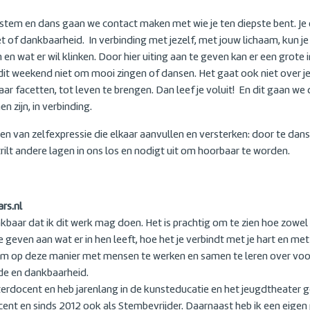
 stem en dans gaan we contact maken met wie je ten diepste bent. Je o
t of dankbaarheid. In verbinding met jezelf, met jouw lichaam, kun je 
n wat er wil klinken. Door hier uiting aan te geven kan er een grote in
dit weekend niet om mooi zingen of dansen. Het gaat ook niet over j
l haar facetten, tot leven te brengen. Dan leef je voluit! En dit gaan 
n zijn, in verbinding.
en van zelfexpressie die elkaar aanvullen en versterken: door te dan
rilt andere lagen in ons los en nodigt uit om hoorbaar te worden.
rs.nl
nkbaar dat ik dit werk mag doen. Het is prachtig om te zien hoe zow
 geven aan wat er in hen leeft, hoe het je verbindt met je hart en me
m om op deze manier met mensen te werken en samen te leren over voor
fde en dankbaarheid.
erdocent en heb jarenlang in de kunsteducatie en het jeugdtheater 
t en sinds 2012 ook als Stembevrijder. Daarnaast heb ik een eigen p