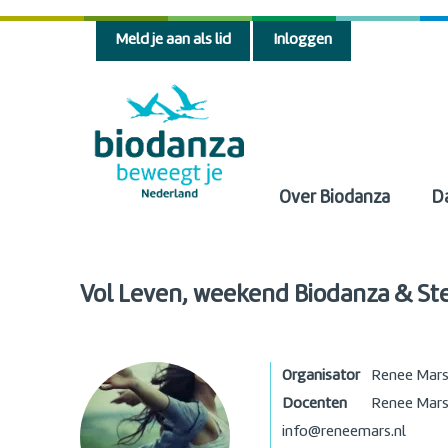
Meld je aan als lid
Inloggen
Over Biodanza
D
Vol Leven, weekend Biodanza & St
Organisator
Renee Mar
Docenten
Renee Mar
info@reneemars.nl