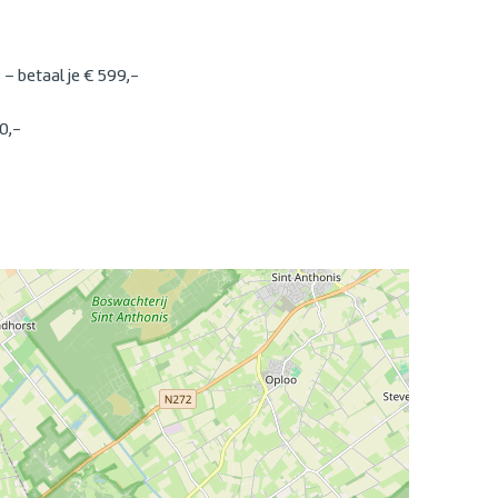
 – betaal je € 599,-
0,-