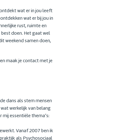
ntdekt wat er in jou leeft
ontdekken wat er bij jou in
nerlijke rust, ruimte en
e best doen. Het gaat wel
we dit weekend samen doen,
sen maak je contact met je
el de dans als stem mensen
t wat werkelijk van belang
 mij essentiële thema’s:
gewerkt. Vanaf 2007 ben ik
raktijk als Psychosociaal