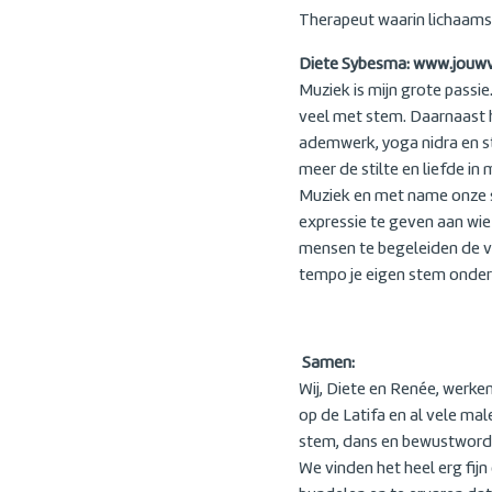
Therapeut waarin lichaamsw
Diete Sybesma:
www.jouwvr
Muziek is mijn grote passie
veel met stem. Daarnaast h
ademwerk, yoga nidra en st
meer de stilte en liefde in 
Muziek en met name onze st
expressie te geven aan wie 
mensen te begeleiden de ve
tempo je eigen stem onderz
Samen:
Wij, Diete en Renée, werke
op de Latifa en al vele ma
stem, dans en bewustword
We vinden het heel erg fij