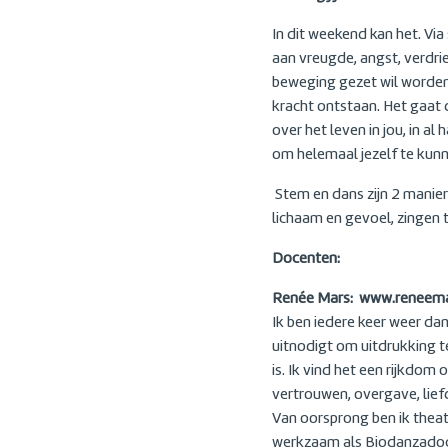
In dit weekend kan het. Via
aan vreugde, angst, verdrie
beweging gezet wil worden e
kracht ontstaan. Het gaat 
over het leven in jou, in a
om helemaal jezelf te kunne
Stem en dans zijn 2 manier
lichaam en gevoel, zingen t
Docenten:
Renée Mars:
www.reneema
Ik ben iedere keer weer da
uitnodigt om uitdrukking te
is. Ik vind het een rijkdo
vertrouwen, overgave, lie
Van oorsprong ben ik theat
werkzaam als Biodanzadocen