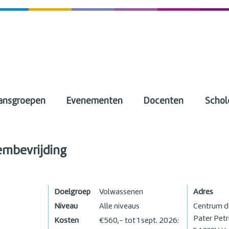
ansgroepen
Evenementen
Docenten
Schol
embevrijding
s
Doelgroep
Volwassenen
Adres
s
Niveau
Alle niveaus
Centrum d
Pater Petr
Kosten
€560,- tot 1 sept. 2026: