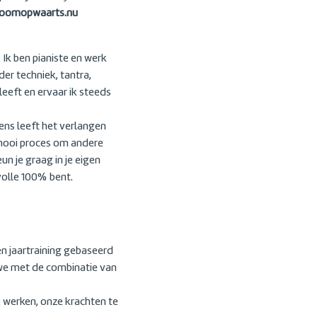
roomopwaarts.nu
 Ik ben pianiste en werk
er techniek, tantra,
eeft en ervaar ik steeds
ens leeft het verlangen
n mooi proces om andere
n je graag in je eigen
volle 100% bent.
n jaartraining gebaseerd
 we met de combinatie van
e werken, onze krachten te