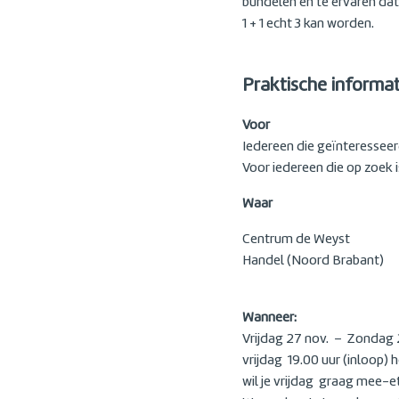
bundelen en te ervaren dat
1 + 1 echt 3 kan worden.
Praktische informati
Voor
Iedereen die geïnteresseer
Voor iedereen die op zoek i
Waar
Centrum de Weyst
Handel (Noord Brabant)
Wanneer:
Vrijdag 27 nov. – Zondag
vrijdag 19.00 uur (inloop)
wil je vrijdag graag mee-e