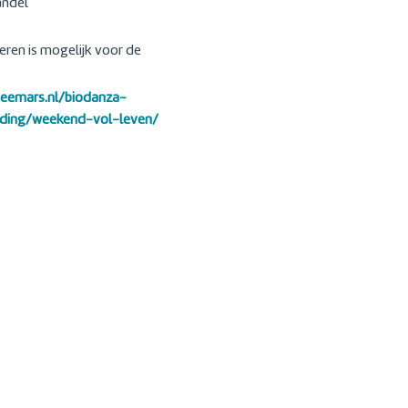
ndel
keren is mogelijk voor de
neemars.nl/biodanza-
jding/weekend-vol-leven/