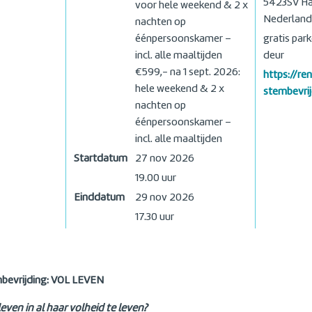
5423SV
Ha
voor hele weekend & 2 x
Nederland
nachten op
éénpersoonskamer –
gratis par
incl. alle maaltijden
deur
€599,- na 1 sept. 2026:
https://re
hele weekend & 2 x
stembevri
nachten op
éénpersoonskamer –
incl. alle maaltijden
Startdatum
27 nov 2026
19.00 uur
Einddatum
29 nov 2026
17.30 uur
bevrijding: VOL LEVEN
 leven in al haar volheid te leven?