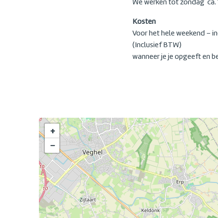
We werken tot zondag ca. 
Kosten
Voor het hele weekend – in
(Inclusief BTW)
wanneer je je opgeeft en b
+
−