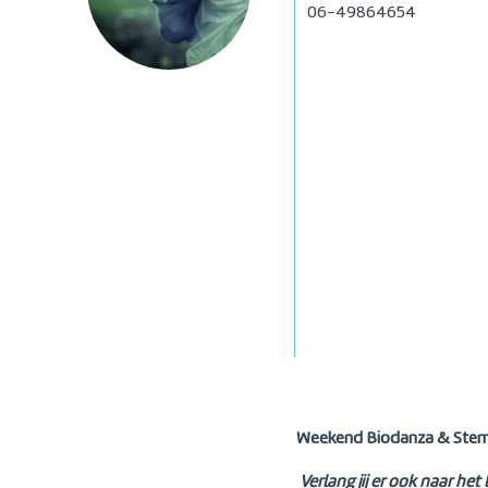
06-49864654
Weekend Biodanza & Stem
Verlang jij er ook naar het