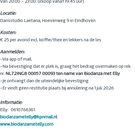
Van 20:00 – 23:00 (inloop vanaf 19:45 uur)
Locatie:
Dansstudio Laetana, Hoevenweg 9 in Eindhoven
Kosten:
€ 25 per avond incl. koffie/thee en lekkers na de les
Aanmelden:
-Via app of mail.
-Na bevestiging dat er plek is, graag het bedrag overmaken op rek
nr.
NL72INGB 00057 00093 ten name van Biodanza met Elly
-Je ontvangt dan de uiteindelijke bevestiging
-Er vindt geen restitutie plaats bij annulering na 1 juli 2026
Informatie:
Elly: 0610766361
biodanzametelly@kpnmail.nl
www.biodanzametelly.com