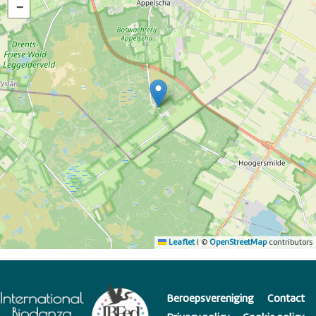
−
Leaflet
|
©
OpenStreetMap
contributors
Beroepsvereniging
Contact