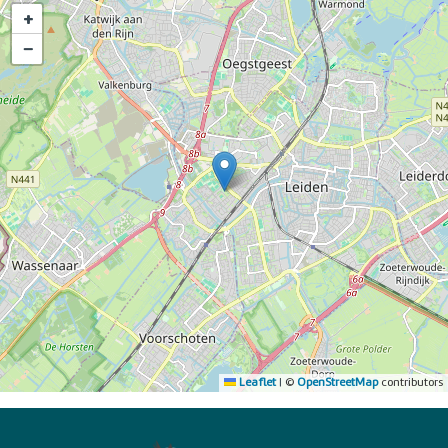
+
−
Leaflet
|
©
OpenStreetMap
contributors