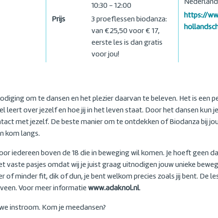
Nederland
10:30 - 12:00
https://w
Prijs
3 proeflessen biodanza:
hollandsc
van €25,50 voor € 17,
eerste les is dan gratis
voor jou!
odiging om te dansen en het plezier daarvan te beleven. Het is een p
 leert over jezelf en hoe jij in het leven staat. Door het dansen kun je
tact met jezelf. De beste manier om te ontdekken of Biodanza bij jou
en kom langs.
oor iedereen boven de 18 die in beweging wil komen. Je hoeft geen d
vaste pasjes omdat wij je juist graag uitnodigen jouw unieke beweg
r of minder fit, dik of dun, je bent welkom precies zoals jij bent. De
een. Voor meer informatie
www.adaknol.nl
.
uwe instroom. Kom je meedansen?