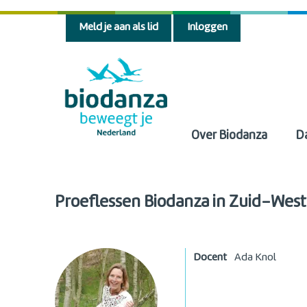
Meld je aan als lid
Inloggen
Over Biodanza
D
Proeflessen Biodanza in Zuid-West
Docent
Ada Knol