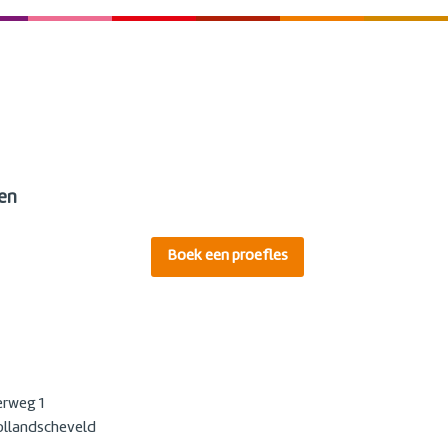
en
Boek een proefles
rweg 1
llandscheveld