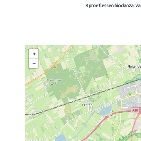
3 proeflessen biodanza: van
+
−