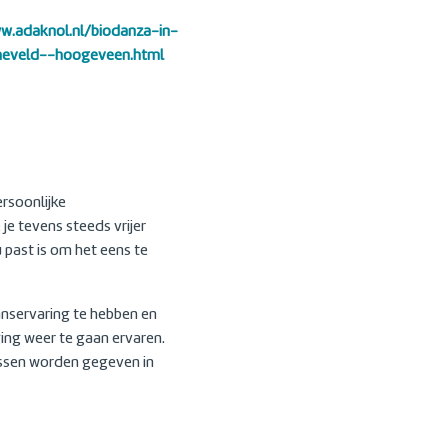
ww.adaknol.nl/biodanza-in-
heveld--hoogeveen.html
ersoonlijke
 je tevens steeds vrijer
 past is om het eens te
anservaring te hebben en
ing weer te gaan ervaren.
 lessen worden gegeven in