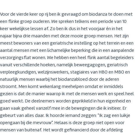
Voor de vierde keer op rij ben ik gevraagd om biodanza te doen met
een flinke groep ouderen. We spreken telkens een periode van 10
keer wekelijkse lessen af. Zo ben ik dus in het voorjaar én in het
najaar bijna drie maanden met deze mooie groep mensen. Het zijn
meest bewoners van een geriatrische instelling op het terrein en een
aantal mensen met een lichamelijke beperking die in een aanpalende
verzorgingsflat wonen. We hebben een heel flink aantal begeleiders
vanuit verschillende hoeken, namelijk beweegagogen, geriatrisch
verpleegkundigen, welzijnswerkers, stagiaires van HBO en MBO en
natuurlijk mensen waarbij het biodanzabloed door de aderen
stroomt. Men komt wekenlang meehelpen omdat er inmiddels
gezien is dat de manier waarop ik met de mensen werk en speel heel
goed werkt. De deelnemers worden geprikkeld in hun eigenheid en
gaan vaak geheel vanzelf mee in de bewegingen die ik initieer. Er
gebeurt van alles daar. Ik hoorde iemand zeggen: "Ik zag een luikje
opengaan bij die mevrouw". Helaas is deze groep niet open voor
mensen van buitenaf. Het wordt gefinancierd door de afdeling