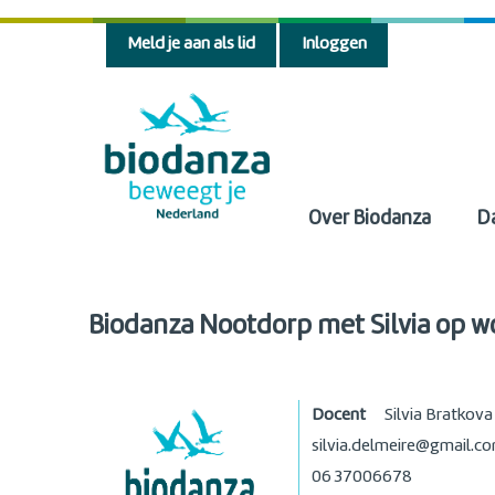
Meld je aan als lid
Inloggen
Over Biodanza
D
Biodanza Nootdorp met Silvia op 
Docent
Silvia Bratkova
silvia.delmeire@gmail.c
06 37006678