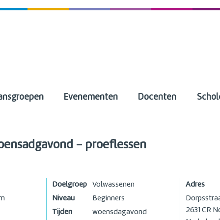
ansgroepen
Evenementen
Docenten
Schol
woensadgavond - proeflessen
Doelgroep
Volwassenen
Adres
om
Niveau
Beginners
Dorpsstra
2631 CR
N
Tijden
woensdagavond