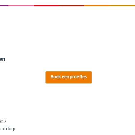
en
Boek een proefles
at 7
ootdorp