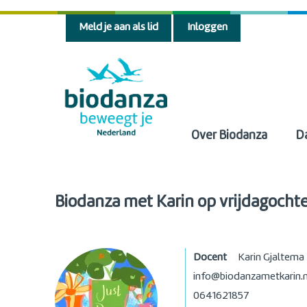
Meld je aan als lid
Inloggen
Over Biodanza
D
Biodanza met Karin op vrijdagochte
Docent
Karin Gjaltema
info@biodanzametkarin.n
0641621857