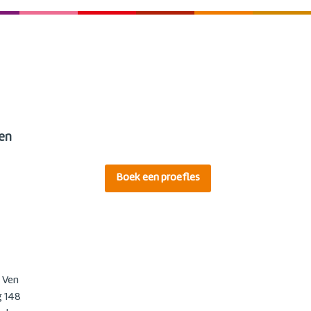
en
Boek een proefles
t Ven
 148