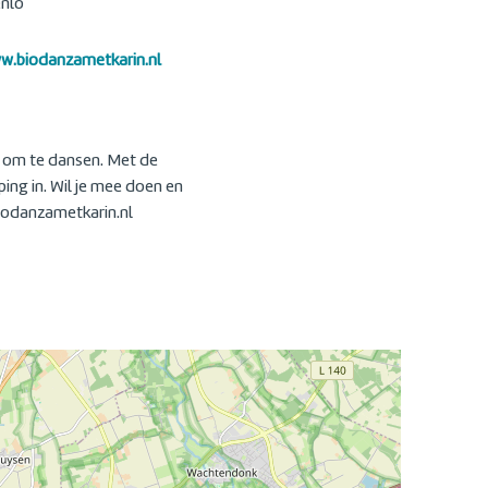
nlo
ww.biodanzametkarin.nl
ijn om te dansen. Met de
ing in. Wil je mee doen en
biodanzametkarin.nl