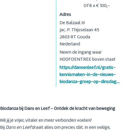
Of 8 x € 100,-
Adres
De Balzaal III
Jac. P. Thijsselaan 45
2803 RT
Gouda
Nederland
Neem de ingang waar
HOOFDENTREE boven staat
https://dansenleef.nl/gratis-
kennismaken-in-de-nieuwe-
biodanza-groep-op-dinsdag…
Biodanza bij Dans en Leef – Ontdek de kracht van beweging
Wil jij je vrijer, vitaler en meer verbonden voelen?
Bij
Dans en Leef
draait alles om precies dát. In een veilige,