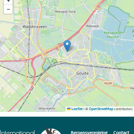
+
−
Leaflet
|
©
OpenStreetMap
contributors
Beroepsvereniging
Contact