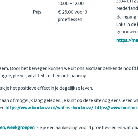
3334 EH
Zw
10.00 - 12.00
Nederland
Prijs
€ 25,00 voor 3
de ingang 
proeflessen
links in d
gebouwen, 
https://m
teem. Door het bewegen kunnen we uit ons alsmaar denkende hoofd 
gde, plezier, vitaliteit, rust en ontspanning.
k je het positieve effect in je dagelijkse leven.
daan of mogelijk lang geleden. Je kunt op deze site nog eens lezen w
ven
https://www.biodanza.nl/wat-is-biodanza/
https://www.biodanz
ren, weekgroepen
zie je een aanbieding voor 3 proeflessen en wat da