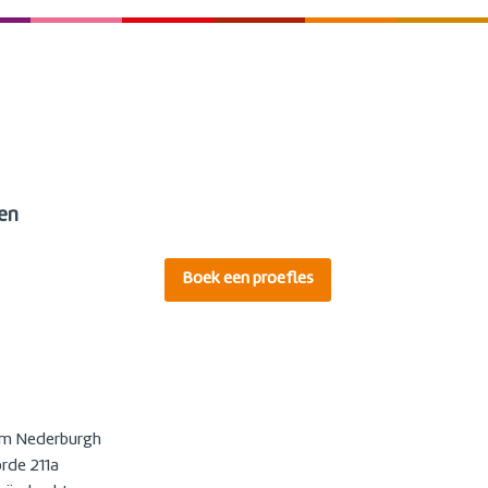
en
Boek een proefles
um Nederburgh
rde 211a