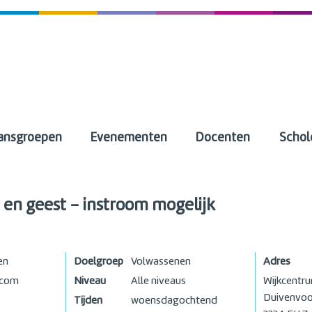
ansgroepen
Evenementen
Docenten
Schol
m en geest - instroom mogelijk
en
Doelgroep
Volwassenen
Adres
.com
Niveau
Alle niveaus
Wijkcentr
Duivenvoo
Tijden
woensdagochtend