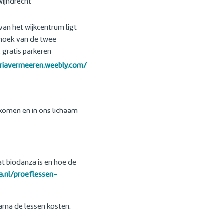
ijndrecht
van het wijkcentrum ligt
e hoek van de twee
gratis parkeren
ariavermeeren.weebly.com/
komen en in ons lichaam
at biodanza is en hoe de
a.nl/proeflessen-
arna de lessen kosten.