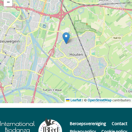
−
Leaflet
|
©
OpenStreetMap
contributors
Beroepsvereniging
Contact