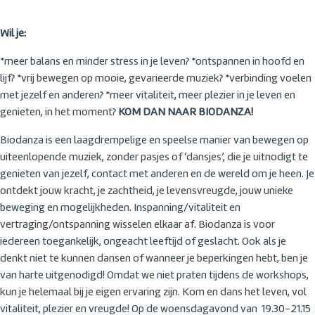
Wil je:
*meer balans en minder stress in je leven? *ontspannen in hoofd en
lijf? *vrij bewegen op mooie, gevarieerde muziek? *verbinding voelen
met jezelf en anderen? *meer vitaliteit, meer plezier in je leven en
genieten, in het moment?
KOM DAN NAAR BIODANZA!
Biodanza is een laagdrempelige en speelse manier van bewegen op
uiteenlopende muziek, zonder pasjes of ‘dansjes’, die je uitnodigt te
genieten van jezelf, contact met anderen en de wereld om je heen. Je
ontdekt jouw kracht, je zachtheid, je levensvreugde, jouw unieke
beweging en mogelijkheden. Inspanning/vitaliteit en
vertraging/ontspanning wisselen elkaar af. Biodanza is voor
iedereen toegankelijk, ongeacht leeftijd of geslacht. Ook als je
denkt niet te kunnen dansen of wanneer je beperkingen hebt, ben je
van harte uitgenodigd! Omdat we niet praten tijdens de workshops,
kun je helemaal bij je eigen ervaring zijn. Kom en dans het leven, vol
vitaliteit, plezier en vreugde! Op de woensdagavond van 19.30-21.15