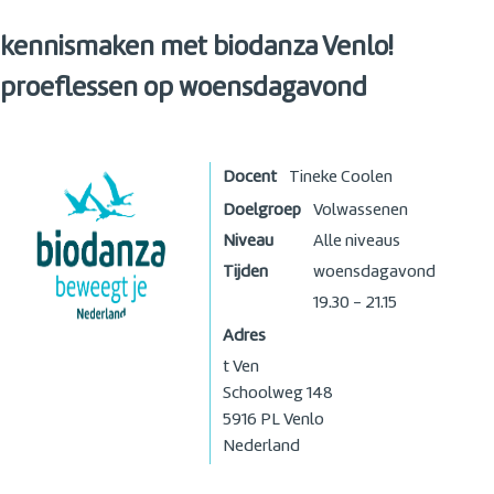
kennismaken met biodanza Venlo!
proeflessen op woensdagavond
Docent
Tineke Coolen
Doelgroep
Volwassenen
Niveau
Alle niveaus
Tijden
woensdagavond
19.30 - 21.15
Adres
t Ven
Schoolweg 148
5916 PL
Venlo
Nederland