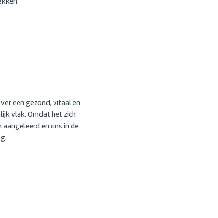
ekken
over een gezond, vitaal en
ijk vlak. Omdat het zich
en aangeleerd en ons in de
eg.