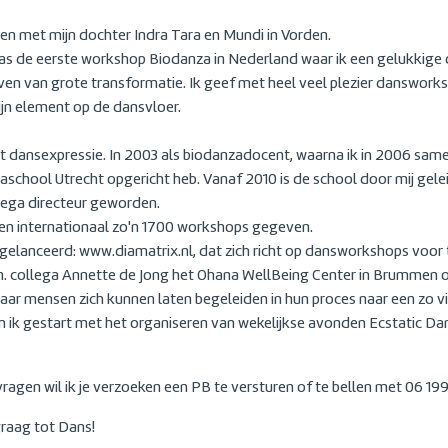
en met mijn dochter Indra Tara en Mundi in Vorden.
 de eerste workshop Biodanza in Nederland waar ik een gelukkige 
ven van grote transformatie. Ik geef met heel veel plezier dansworksh
jn element op de dansvloer.
ent dansexpressie. In 2003 als biodanzadocent, waarna ik in 2006 sam
school Utrecht opgericht heb. Vanaf 2010 is de school door mij gelei
ega directeur geworden.
 en internationaal zo'n 1700 workshops gegeven.
ef gelanceerd: www.diamatrix.nl, dat zich richt op dansworkshops voor 
n. collega Annette de Jong het Ohana WellBeing Center in Brummen o
ar mensen zich kunnen laten begeleiden in hun proces naar een zo v
n ik gestart met het organiseren van wekelijkse avonden Ecstatic Dan
 vragen wil ik je verzoeken een PB te versturen of te bellen met 06 1
graag tot Dans!