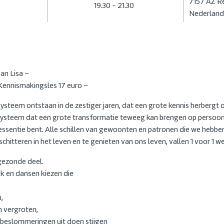
7157 AZ
R
19.30 - 21.30
Nederland
an Lisa ~
ennismakingsles 17 euro ~
systeem ontstaan in de zestiger jaren, dat een grote kennis herbergt 
 systeem dat een grote transformatie teweeg kan brengen op persoonl
 in essentie bent. Alle schillen van gewoonten en patronen die we hebb
schitteren in het leven en te genieten van ons leven, vallen 1 voor 1 w
 gezonde deel.
k en dansen kiezen die
,
 vergroten,
 beslommeringen uit doen stijgen