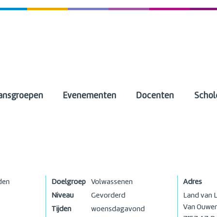
ansgroepen
Evenementen
Docenten
Schol
den
Doelgroep
Volwassenen
Adres
Niveau
Gevorderd
Land van L
Van Ouwen
Tijden
woensdagavond