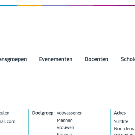
ansgroepen
Evenementen
Docenten
Schol
eulen
Doelgroep
Volwassenen
Adres
Mannen
ail.com
Yurtlife
Vrouwen
Noorderval