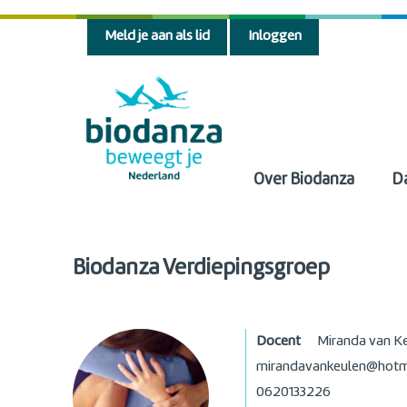
Meld je aan als lid
Inloggen
Over Biodanza
D
Biodanza Verdiepingsgroep
Docent
Miranda van K
mirandavankeulen@hotm
0620133226