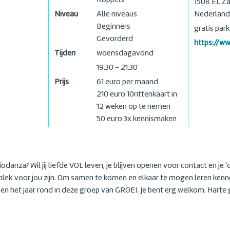
Koppels
1508 EL
Z
Niveau
Alle niveaus
Nederland
Beginners
gratis park
Gevorderd
https://ww
Tijden
woensdagavond
19.30 - 21.30
Prijs
61 euro per maand
210 euro 10rittenkaart in
12 weken op te nemen
50 euro 3x kennismaken
iodanza? Wil jij liefde VOL leven, je blijven openen voor contact en je
plek voor jou zijn. Om samen te komen en elkaar te mogen leren kenn
 het jaar rond in deze groep van GROEI. Je bent erg welkom. Harte 