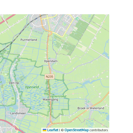
Leaflet
|
©
OpenStreetMap
contributors