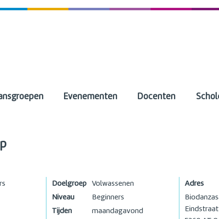
ansgroepen
Evenementen
Docenten
Schol
ep
rs
Doelgroep
Volwassenen
Adres
Niveau
Beginners
Biodanzas
Eindstraat
Tijden
maandagavond