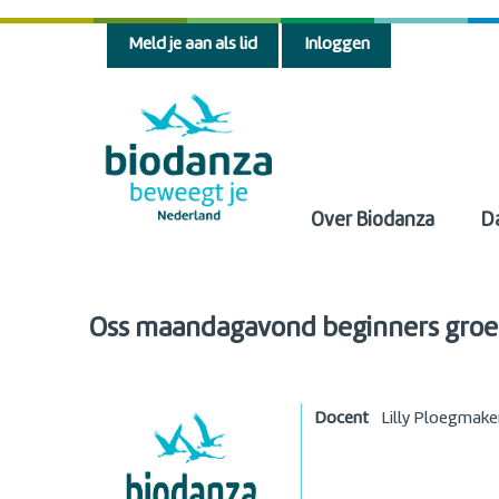
Meld je aan als lid
Inloggen
Over Biodanza
D
Oss maandagavond beginners gro
Docent
Lilly Ploegmake