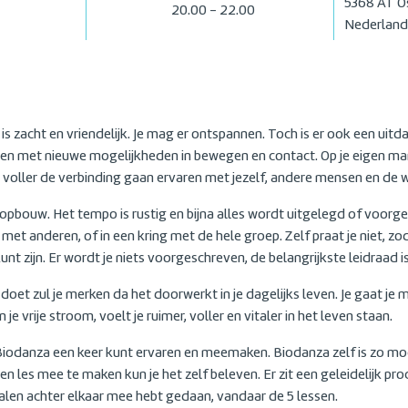
5368 AT
O
20.00 - 22.00
Nederland
zacht en vriendelijk. Je mag er ontspannen. Toch is er ook een uitda
en met nieuwe mogelijkheden in bewegen en contact. Op je eigen man
ds voller de verbinding gaan ervaren met jezelf, andere mensen en de 
e opbouw. Het tempo is rustig en bijna alles wordt uitgelegd of voor
met anderen, of in een kring met de hele groep. Zelf praat je niet, zo
t zijn. Er wordt je niets voorgeschreven, de belangrijkste leidraad is
doet zul je merken da het doorwerkt in je dagelijks leven. Je gaat je m
 je vrije stroom, voelt je ruimer, voller en vitaler in het leven staan.
 Biodanza een keer kunt ervaren en meemaken. Biodanza zelf is zo moe
en les mee te maken kun je het zelf beleven. Er zit een geleidelijk proc
malen achter elkaar mee hebt gedaan, vandaar de 5 lessen.