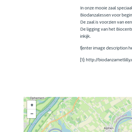
In onze mooie zaal speciaa
Biodanzalessen voor begin
De zaal is voorzien van ee
De ligging van het Biocent
inkijk.
![enter image description he
[1]: http://biodanzametlil
+
−