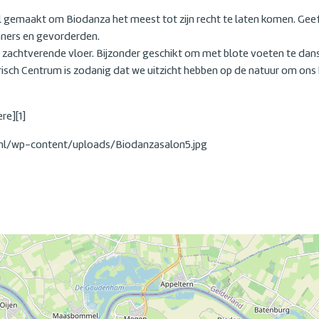
l gemaakt om Biodanza het meest tot zijn recht te laten komen. Geef 
ners en gevorderden.
n zachtverende vloer. Bijzonder geschikt om met blote voeten te dans
risch Centrum is zodanig dat we uitzicht hebben op de natuur om ons 
re][1]
ly.nl/wp-content/uploads/Biodanzasalon5.jpg