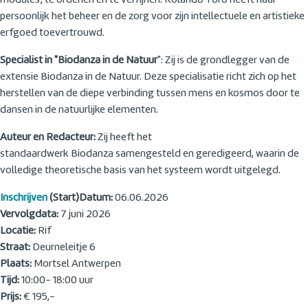
modules', te ordenen en te verfijnen. Rolando Toro heeft haar
persoonlijk het beheer en de zorg voor zijn intellectuele en artistieke
erfgoed toevertrouwd.
Specialist in "Biodanza in de Natuur
": Zij is de grondlegger van de
extensie Biodanza in de Natuur. Deze specialisatie richt zich op het
herstellen van de diepe verbinding tussen mens en kosmos door te
dansen in de natuurlijke elementen.
Auteur en Redacteur:
Zij heeft het
standaardwerk Biodanza samengesteld en geredigeerd, waarin de
volledige theoretische basis van het systeem wordt uitgelegd.
Inschrijven
(Start)Datum:
06.06.2026
Vervolgdata:
7 juni 2026
Locatie:
Rif
Straat:
Deurneleitje 6
Plaats:
Mortsel Antwerpen
Tijd:
10:00- 18:00 uur
Prijs:
€ 195,-