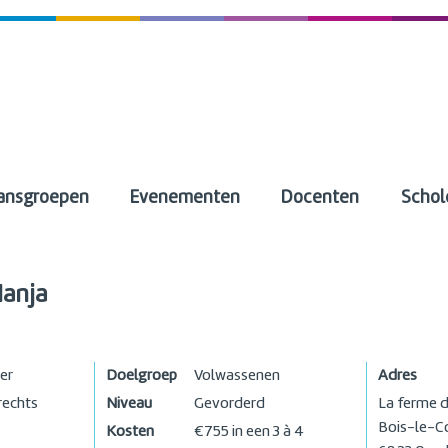
ansgroepen
Evenementen
Docenten
Schol
Nanja
er
Doelgroep
Volwassenen
Adres
rechts
Niveau
Gevorderd
La ferme 
Bois-le-C
Kosten
€755 in een 3 à 4