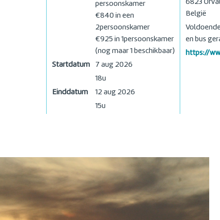
6823
Orva
persoonskamer
België
€840 in een
2persoonskamer
Voldoende 
€925 in 1persoonskamer
en bus gera
(nog maar 1 beschikbaar)
https://ww
Startdatum
7 aug 2026
18u
Einddatum
12 aug 2026
15u