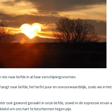
eis naar liefde in al haar verschijningsvormen.
angt naar liefde, het liefst puur en onvoorwaardelijk, zoals we in he
hter ook gewond geraakt in onze liefde, zowel in de expressie ervan 
keld om ons hart te beschermen tegen pijn.