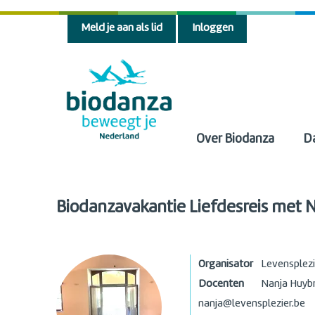
Meld je aan als lid
Inloggen
Over Biodanza
D
Biodanzavakantie Liefdesreis met 
Organisator
Levensplezi
Docenten
Nanja Huyb
nanja@levensplezier.be