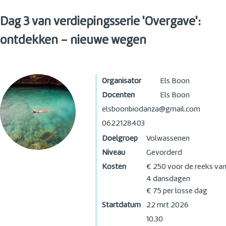
Dag 3 van verdiepingsserie 'Overgave':
ontdekken - nieuwe wegen
Organisator
Els Boon
Docenten
Els Boon
elsboonbiodanza@gmail.com
0622128403
Doelgroep
Volwassenen
Niveau
Gevorderd
Kosten
€ 250 voor de reeks va
4 dansdagen
€ 75 per losse dag
Startdatum
22 mrt 2026
10.30