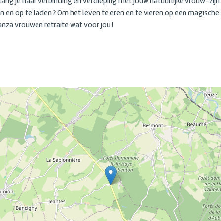
 Verlang je naar verbinding en verdieping met jouw natuurlijke vrouw-z
n en op te laden ? Om het leven te eren en te vieren op een magische 
danza vrouwen retraite wat voor jou !