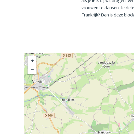
als je iets bij wil dragen.
vrouwen te dansen, te dele
Frankrijk? Dan is deze bio
+
−