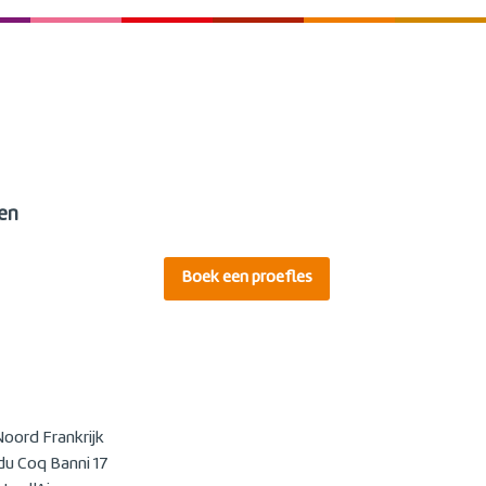
en
Boek een proefles
Noord Frankrijk
u Coq Banni 17