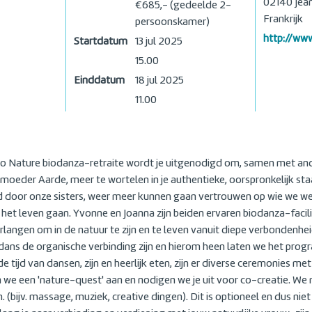
02140
Jea
€685,- (gedeelde 2-
Frankrijk
persoonskamer)
http://ww
Startdatum
13 jul 2025
15.00
Einddatum
18 jul 2025
11.00
to Nature biodanza-retraite wordt je uitgenodigd om, samen met a
oeder Aarde, meer te wortelen in je authentieke, oorspronkelijk staat v
door onze sisters, weer meer kunnen gaan vertrouwen op wie we werkel
et leven gaan. Yvonne en Joanna zijn beiden ervaren biodanza-facili
erlangen om in de natuur te zijn en te leven vanuit diepe verbondenhe
e dans de organische verbinding zijn en hierom heen laten we het pro
ijd van dansen, zijn en heerlijk eten, zijn er diverse ceremonies met
 we een 'nature-quest' aan en nodigen we je uit voor co-creatie. W
. (bijv. massage, muziek, creative dingen). Dit is optioneel en dus nie