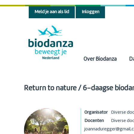
Meld je aan als lid
Inloggen
Over Biodanza
D
Return to nature / 6-daagse bioda
Organisator
Diverse do
Docenten
Diverse do
joannaduregger@gmail.