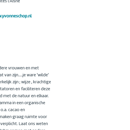
ntes l'Aisne
w.yvonneschop.nl
ndere vrouwen en met
an zijn.....je ware 'wilde'
ijk zijn ; wijze , krachtige
tatoren en faciliteren deze
id met de natuur en elkaar.
gramma in een organische
 o.a. cacao en
e maken graag ruimte voor
t verplicht. Laat ons weten