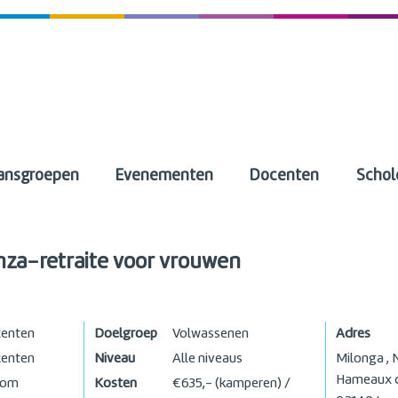
ansgroepen
Evenementen
Docenten
Schol
nza-retraite voor vrouwen
centen
Doelgroep
Volwassenen
Adres
centen
Niveau
Alle niveaus
Milonga , 
Hameaux d
com
Kosten
€635,- (kamperen) /